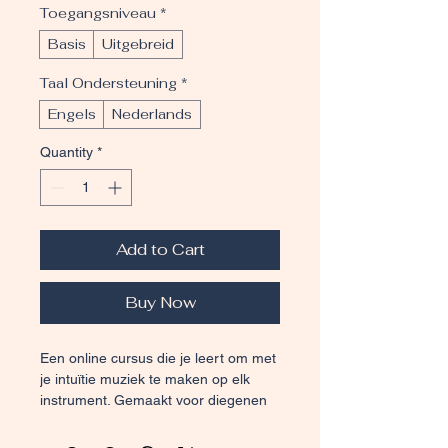
Toegangsniveau
*
Basis
Uitgebreid
Taal Ondersteuning
*
Engels
Nederlands
Quantity
*
Add to Cart
Buy Now
Een online cursus die je leert om met 
je intuïtie muziek te maken op elk 
instrument. Gemaakt voor diegenen 
die hun creativiteit willen ontdekken 
zonder de druk van traditionele 