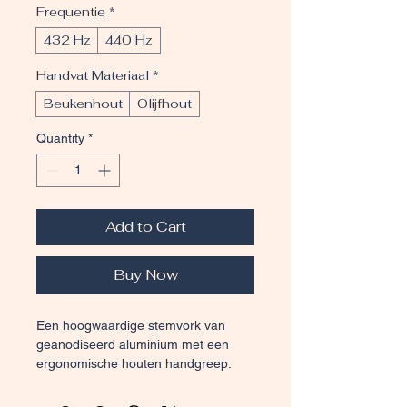
Frequentie
*
432 Hz
440 Hz
Handvat Materiaal
*
Beukenhout
Olijfhout
Quantity
*
Add to Cart
Buy Now
Een hoogwaardige stemvork van 
geanodiseerd aluminium met een 
ergonomische houten handgreep. 
Perfect voor het genereren van 
zuivere, resonerende tonen die 