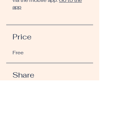
via the mobile app.
Go to the
app
Price
Free
Share
Join