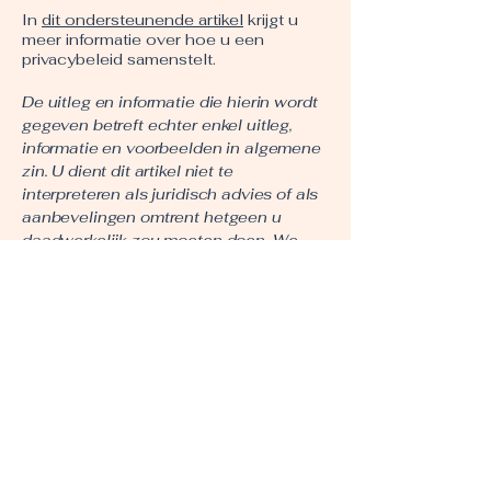
In
dit ondersteunende artikel
krijgt u
meer informatie over hoe u een
privacybeleid samenstelt.
De uitleg en informatie die hierin wordt
gegeven betreft echter enkel uitleg,
informatie en voorbeelden in algemene
zin. U dient dit artikel niet te
interpreteren als juridisch advies of als
aanbevelingen omtrent hetgeen u
daadwerkelijk zou moeten doen. We
raden u aan juridisch advies in te
winnen voor het verkrijgen van inzicht
en om u te helpen bij het opstellen van
uw privacybeleid.
Privacy Policy
Terms of Service
Cookie Policy
Disclaimer
Contact
© 2026 by trustinsound.com, Geert